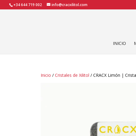
+34 644 719 002
info@cracxilitol.com
INICIO
Inicio
/
Cristales de Xilitol
/ CRACX Limón | Cristal