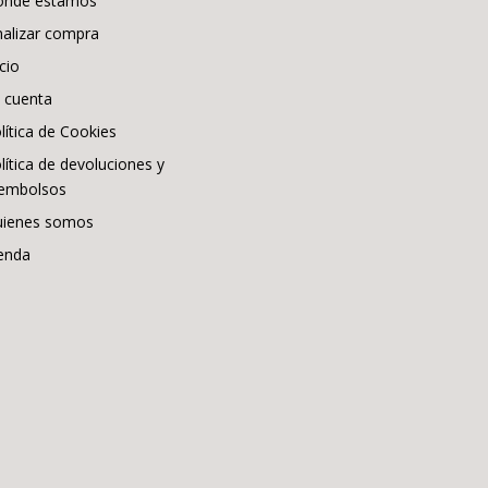
onde estamos
nalizar compra
icio
 cuenta
lítica de Cookies
lítica de devoluciones y
embolsos
ienes somos
enda