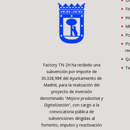
D
Fi
In
Mi
Po
Po
re
Qu
Factory TN 2H ha recibido una
Ti
subvención por importe de
30.328,98€ del Ayuntamiento de
Madrid, para la realización del
proyecto de inversión
denominado
“Mejora productiva y
Digitalización”
, con cargo a la
convocatoria pública de
subvenciones dirigidas al
fomento, impulso y reactivación