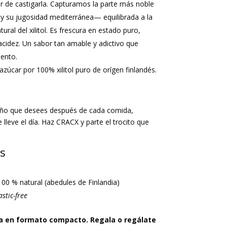
ar de castigarla. Capturamos la parte más noble
y su jugosidad mediterránea— equilibrada a la
ural del xilitol. Es frescura en estado puro,
acidez. Un sabor tan amable y adictivo que
ento.
zúcar por 100% xilitol puro de orígen finlandés.
ño que desees después de cada comida,
 lleve el día. Haz CRACX y parte el trocito que
os
l 100 % natural (abedules de Finlandia)
astic-free
ra en formato compacto. Regala o regálate