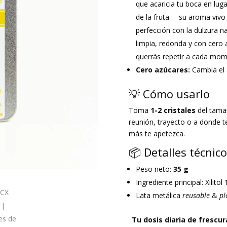
que acaricia tu boca en lug
de la fruta —su aroma vivo 
perfección con la dulzura nat
limpia, redonda y con cero 
querrás repetir a cada mom
Cero azúcares:
Cambia el a
💡 Cómo usarlo
Toma
1-2 cristales
del tama
reunión, trayecto o a donde te
más te apetezca.
📦 Detalles técnic
Peso neto:
35 g
Ingrediente principal: Xilito
Lata metálica
reusable
&
pl
Tu dosis diaria de frescu