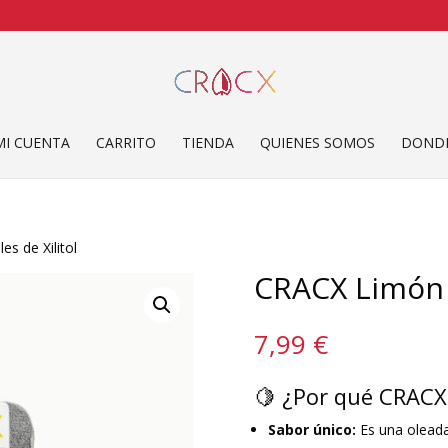
MI CUENTA
CARRITO
TIENDA
QUIENES SOMOS
DONDE
es de Xilitol
CRACX Limón |
7,99
€
🍋 ¿Por qué CRACX
Sabor único:
Es
una oleada 