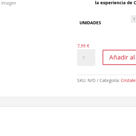
la experiencia de 
UNIDADES
7,99
€
CRACX
Añadir al
Limón
|
Cristales
de
SKU:
N/D
Categoría:
Cristale
Xilitol
cantidad