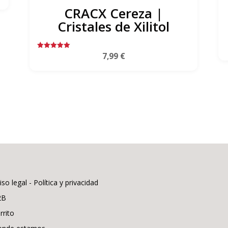
CRACX Cereza |
Cristales de Xilitol
7,99
€
Valorado
con
5.00
de 5
iso legal - Política y privacidad
2B
rrito