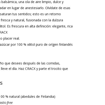
balsámica, una ola de aire limpio, dulce y
ladar en lugar de anestesiarlo. Olvídate de esas
saturan tus sentidos; esto es un retorno
 fresca y natural, fusionada con la dulzura
ilitol. Es frescura en alta definición: elegante, rica
CRACX
o placer real.
azúcar por 100 % xilitol puro de orígen finlandés
ño que desees después de las comidas,
 lleve el día. Haz CRACX y parte el trocito que
os
l 100 % natural (abedules de Finlandia)
astic-free