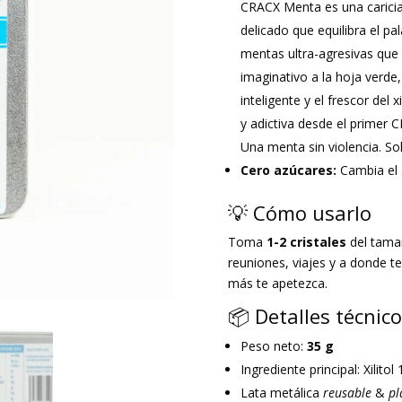
CRACX Menta es una caricia 
delicado que equilibra el pa
mentas ultra-agresivas que 
imaginativo a la hoja verde,
inteligente y el frescor del x
y adictiva desde el primer 
Una menta sin violencia. Sol
Cero azúcares:
Cambia el 
💡 Cómo usarlo
Toma
1-2 cristales
del tama
reuniones, viajes y a donde te
más te apetezca.
📦 Detalles técnic
Peso neto:
35 g
Ingrediente principal: Xilito
Lata metálica
reusable
&
pl