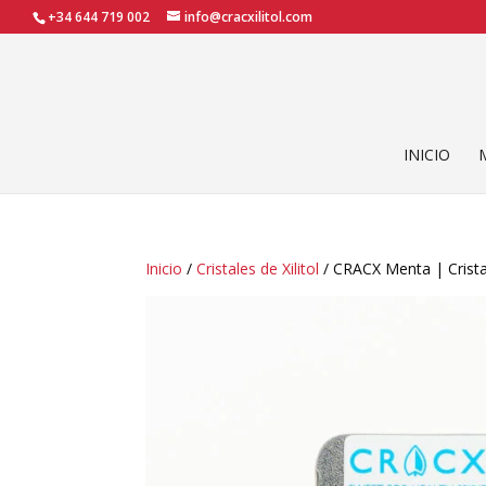
+34 644 719 002
info@cracxilitol.com
INICIO
Inicio
/
Cristales de Xilitol
/ CRACX Menta | Cristal