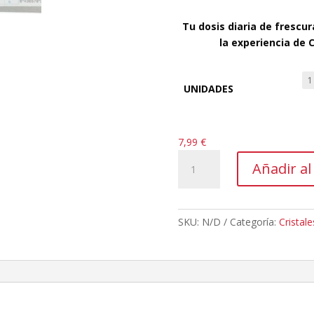
Tu dosis diaria de frescu
la experiencia de 
UNIDADES
7,99
€
CRACX
Añadir al
Menta
|
Cristales
de
SKU:
N/D
Categoría:
Cristale
Xilitol
cantidad