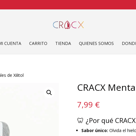
MI CUENTA
CARRITO
TIENDA
QUIENES SOMOS
DONDE
es de Xilitol
CRACX Menta |
7,99
€
🦷 ¿Por qué CRAC
Sabor único:
Olvida el hie