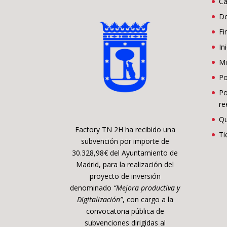
Ca
D
Fi
In
Mi
Po
Po
re
Qu
Factory TN 2H ha recibido una
Ti
subvención por importe de
30.328,98€ del Ayuntamiento de
Madrid, para la realización del
proyecto de inversión
denominado
“Mejora productiva y
Digitalización”
, con cargo a la
convocatoria pública de
subvenciones dirigidas al