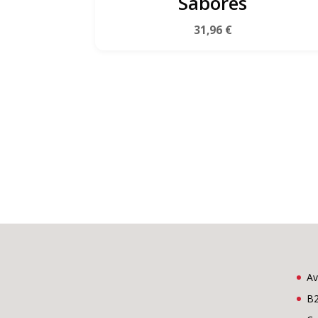
Sabores
31,96
€
Av
B