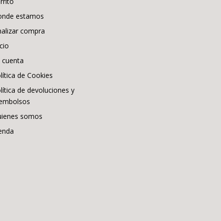
rrito
onde estamos
nalizar compra
icio
 cuenta
lítica de Cookies
lítica de devoluciones y
embolsos
ienes somos
enda